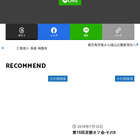
ポスト
シェア
送る
リンク
鹿児島空港から城山公園展望台へ
三尾巡り 高雄 神護寺
RECOMMEND
その他地域
その他地域
2019年7月12日
第15回京都オフ会-その3