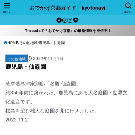
おでかけ京都ガイド｜kyotonavi
MENU
SEARCH
Threadsで「おでかけ京都」の最新情報を発信中!!
HOME
その他地域
鹿児島・仙巌園
2022年11月1日
その他地域
鹿児島・仙巌園
薩摩藩島津家別邸「名勝 仙巌園」
約350年前に築かれた、鹿児島にある大名庭園・世界文
化遺産です。
桜島を望む雄大な庭園を見に行きました。
2022.11.2