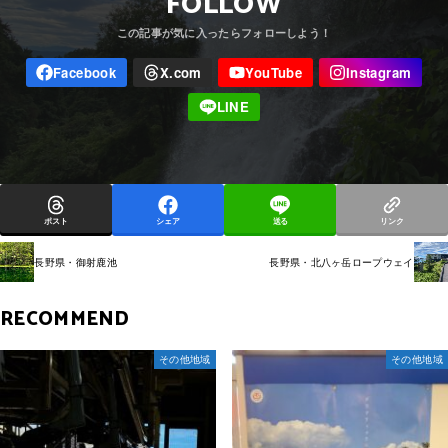
FOLLOW
ポスト
シェア
送る
リンク
長野県・御射鹿池
長野県・北八ヶ岳ロープウェイ
RECOMMEND
その他地域
その他地域