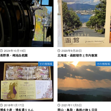
2024年10月19日
2020年9月20日
長野県・栂池自然園
北海道・函館朝市と市内散策
その他地域
その他地域
2018年1月17日
2021年11月5日
博多土産・博多通りもん
岡山・鳥取・島根の旅１日目