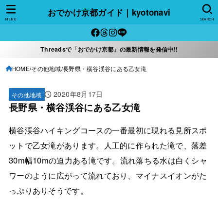
おでかけ京都ガイド｜kyotonavi
MENU
SEARCH
Threadsで「おでかけ京都」の最新情報を発信中!!
HOME
その他地域
長野県・横谷渓谷にある乙女滝
2020年8月17日
その他地域
長野県・横谷渓谷にある乙女滝
横谷渓谷ハイキングコースの一番最初に現れる見所スポ
ットで乙女滝があります。人工的に作られた滝で、落差
30m幅10mの迫力ある滝です。流れ落ちる水は白くシャ
ワーのように広がって流れており、マイナスイオンがた
っぷりありそうです。