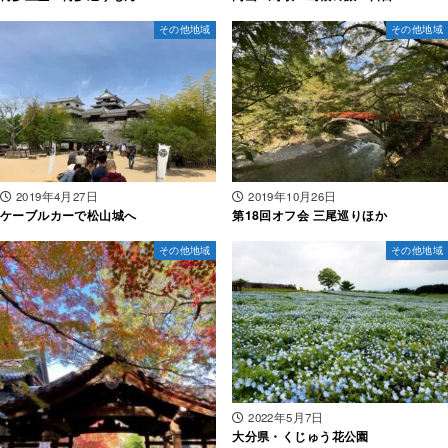
その他地域
その他地域
2019年4月27日
2019年10月26日
ケーブルカーで松山城へ
第18回オフ会 三尾巡りほか
その他地域
その他地域
2022年5月7日
大分県・くじゅう花公園