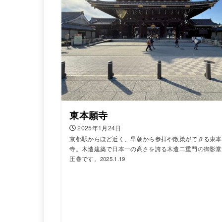
東本願寺
2025年1月24日
京都駅からほど近く、早朝から参拝や散策ができる東本
寺。木造建築で日本一の高さを誇る木造二重門の御影堂
圧巻です。2025.1.19