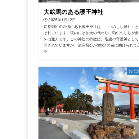
大絵馬のある護王神社
2025年1月12日
京都御所の西側にある護王神社は、「いのしし神社」と
ばれています。境内には狛犬の代わりに狛いのししが参
を出迎えます。この神社の特徴は、足腰の守護神として
仰されていますが、清麻呂公が300頭の猪に助けられて
怪...
おで