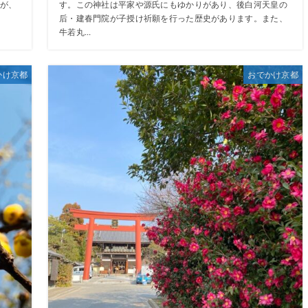
が、
す。この神社は平家や源氏にもゆかりがあり、後白河天皇の
后・建春門院が子授け祈願を行った歴史があります。また、
牛若丸...
かけ京都
おでかけ京都