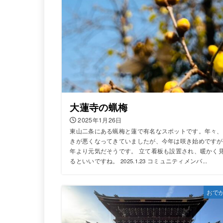
大蓮寺の蝋梅
2025年1月26日
東山二条にある蝋梅と蓮で有名なスポットです。年々、
きが悪くなってきていましたが、今年は咲き始めですが
年より元気だそうです。 立て看板も設置され、暖かく
るといいですね。 2025.1.23 コミュニティメンバ...
おで