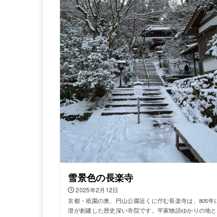
雪景色の長楽寺
2025年2月12日
京都・祇園の奥、円山公園近くに佇む長楽寺は、805年
澄が創建した歴史深い寺院です。平家物語ゆかりの地と