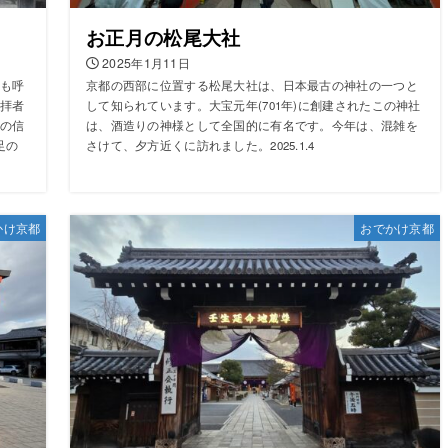
お正月の松尾大社
2025年1月11日
も呼
京都の西部に位置する松尾大社は、日本最古の神社の一つと
拝者
して知られています。大宝元年(701年)に創建されたこの神社
の信
は、酒造りの神様として全国的に有名です。今年は、混雑を
足の
さけて、夕方近くに訪れました。2025.1.4
かけ京都
おでかけ京都