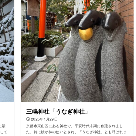
三嶋神社「うなぎ神社」
2025年1月29日
に最
京都市東山区にある神社で、平安時代末期に創建されまし
して
た。特に鰻が神の使いとされ、「うなぎ神社」とも呼ばれま