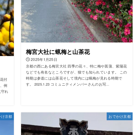
梅宮大社に蝋梅と山茶花
2025年1月25日
京都の西にある梅宮大社 四季の花々、特に梅や菖蒲、紫陽花
などでも有名なところですが、猫でも知られています。 この
時期は参道には山茶花そして境内には蝋梅が見れる時期で
花付
す。 2025.1.23 コミュニティメンバーさんのお写...
、例
見守れ
かけ京都
おでかけ京都