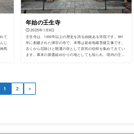
年始の壬生寺
2025年1月9日
れて
壬生寺は、1000年以上の歴史を誇る由緒ある寺院です。991
んじ
年に創建された律宗の寺で、本尊は延命地蔵菩薩立像です。
神馬
古くから厄除けと開運の寺として庶民の信仰を集めてきてい
ます。幕末の新選組ゆかりの地としても知られ、境内の壬...
1
2
＞