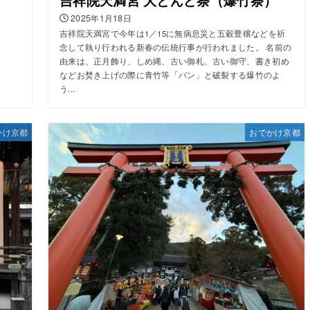
吉祥院天満宮 大とんど祭（爆竹祭）
2025年1月18日
吉祥院天満宮で今年は1／15に無病息災と五穀豊穣などを祈
念して執り行われる新春の伝統行事が行われました。 名前の
由来は、正月飾り、しめ縄、古い御札、古い御守、書き初め
などお焚き上げの際に青竹等「パン」と破裂する爆竹のよ
う...
かけ京都
おでかけ京都